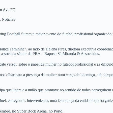
Rio Ave FC
,
Notícias
king Football Summit, maior evento do futebol profissional organizad
ança Feminina”, ao lado de Helena Pires, diretora executiva coordenad
, associada sénior da PRA – Raposo Sá Miranda & Associados.
ebate versou sobre o papel da mulher no futebol profissional e as dif
s olhar para a presença da mulher num cargo de liderança, até porque
uipa que lidera e a união que promove no sentido de todos perseguire
inel, entregou às intervenientes uma lembrança da entidade que organiza
tembro, no Super Bock Arena, no Porto.