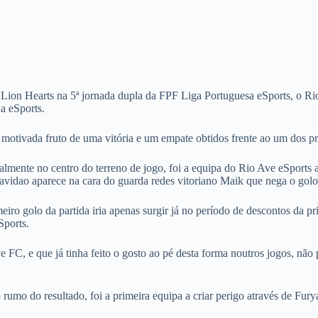
s Lion Hearts na 5ª jornada dupla da FPF Liga Portuguesa eSports, o R
a eSports.
motivada fruto de uma vitória e um empate obtidos frente ao um dos pri
mente no centro do terreno de jogo, foi a equipa do Rio Ave eSports a
avidao aparece na cara do guarda redes vitoriano Maik que nega o gol
eiro golo da partida iria apenas surgir já no período de descontos da p
Sports.
e FC, e que já tinha feito o gosto ao pé desta forma noutros jogos, nã
 rumo do resultado, foi a primeira equipa a criar perigo através de Fur