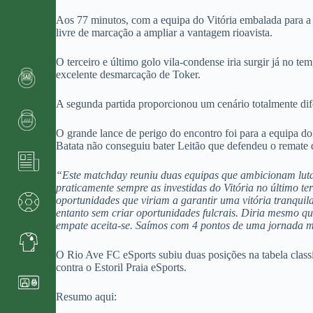
Aos 77 minutos, com a equipa do Vitória embalada para a 
livre de marcação a ampliar a vantagem rioavista.
O terceiro e último golo vila-condense iria surgir já no 
excelente desmarcação de Toker.
A segunda partida proporcionou um cenário totalmente dif
O grande lance de perigo do encontro foi para a equipa d
Batata não conseguiu bater Leitão que defendeu o remate 
“Este matchday reuniu duas equipas que ambicionam lutar 
praticamente sempre as investidas do Vitória no último t
oportunidades que viriam a garantir uma vitória tranquila.
entanto sem criar oportunidades fulcrais. Diria mesmo qu
empate aceita-se. Saímos com 4 pontos de uma jornada mui
O Rio Ave FC eSports subiu duas posições na tabela class
contra o Estoril Praia eSports.
Resumo aqui: