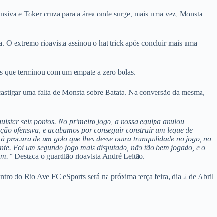
ensiva e Toker cruza para a área onde surge, mais uma vez, Monsta
. O extremo rioavista assinou o hat trick após concluir mais uma
es que terminou com um empate a zero bolas.
 castigar uma falta de Monsta sobre Batata. Na conversão da mesma,
uistar seis pontos. No primeiro jogo, a nossa equipa anulou
ução ofensiva, e acabamos por conseguir construir um leque de
, à procura de um golo que lhes desse outra tranquilidade no jogo, no
ente. Foi um segundo jogo mais disputado, não tão bem jogado, e o
am.”
Destaca o guardião rioavista André Leitão.
tro do Rio Ave FC eSports será na próxima terça feira, dia 2 de Abril