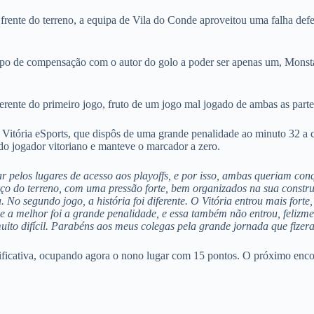
frente do terreno, a equipa de Vila do Conde aproveitou uma falha def
tempo de compensação com o autor do golo a poder ser apenas um, Monsta
erente do primeiro jogo, fruto de um jogo mal jogado de ambas as part
o Vitória eSports, que dispôs de uma grande penalidade ao minuto 32 a
do jogador vitoriano e manteve o marcador a zero.
pelos lugares de acesso aos playoffs, e por isso, ambas queriam conq
erço do terreno, com uma pressão forte, bem organizados na sua constr
 No segundo jogo, a história foi diferente. O Vitória entrou mais forte
e a melhor foi a grande penalidade, e essa também não entrou, felizm
to difícil.
Parabéns aos meus colegas pela grande jornada que fizer
ificativa, ocupando agora o nono lugar com 15 pontos. O próximo encon