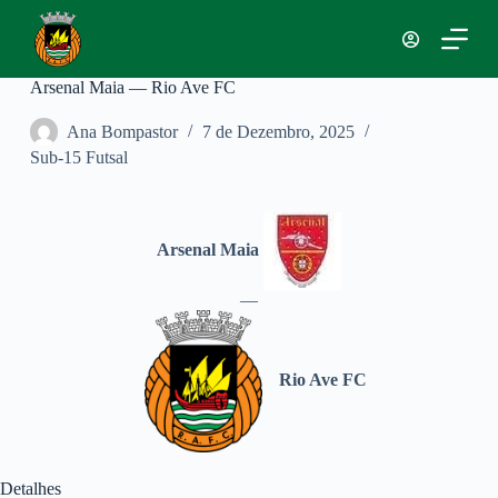
P
u
l
a
Arsenal Maia — Rio Ave FC
r
p
Ana Bompastor
7 de Dezembro, 2025
a
Sub-15 Futsal
r
a
o
c
o
Arsenal Maia
n
t
—
e
ú
d
o
Rio Ave FC
Detalhes