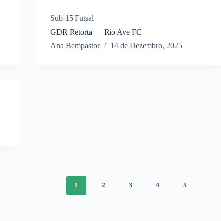
Sub-15 Futsal
GDR Retorta — Rio Ave FC
Ana Bompastor
14 de Dezembro, 2025
1
2
3
4
5