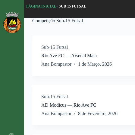
P
PÁGINA INICIAL
/
SUB-15 FUTSAL
u
l
Competição
Sub-15 Futsal
a
r
p
a
r
Sub-15 Futsal
a
o
Rio Ave FC — Arsenal Maia
c
Ana Bompastor
1 de Março, 2026
o
n
t
e
ú
d
Sub-15 Futsal
o
AD Modicus — Rio Ave FC
Ana Bompastor
8 de Fevereiro, 2026