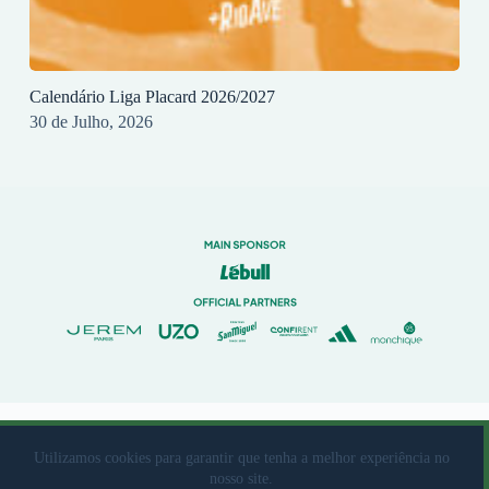
Calendário Liga Placard 2026/2027
30 de Julho, 2026
© 2023 Rio Ave Futebol Clube Desenvolvido por
brandit
Utilizamos cookies para garantir que tenha a melhor experiência no
nosso site.