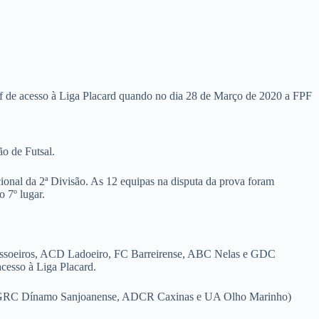
off de acesso à Liga Placard quando no dia 28 de Março de 2020 a FPF
ão de Futsal.
onal da 2ª Divisão. As 12 equipas na disputa da prova foram
 7º lugar.
 Sassoeiros, ACD Ladoeiro, FC Barreirense, ABC Nelas e GDC
acesso à Liga Placard.
êzere, GRC Dínamo Sanjoanense, ADCR Caxinas e UA Olho Marinho)