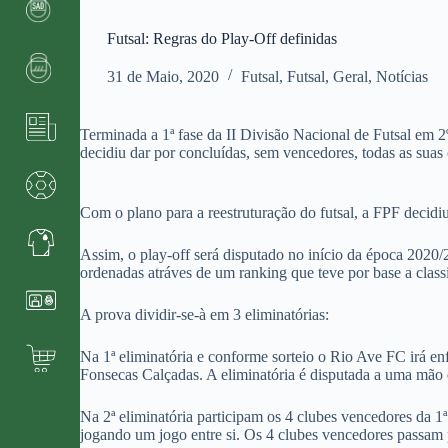
Futsal: Regras do Play-Off definidas
31 de Maio, 2020
Futsal
,
Futsal
,
Geral
,
Notícias
Terminada a 1ª fase da II Divisão Nacional de Futsal em 
decidiu dar por concluídas, sem vencedores, todas as sua
Com o plano para a reestruturação do futsal, a FPF decidiu
Assim, o play-off será disputado no início da época 2020
ordenadas atráves de um ranking que teve por base a class
A prova dividir-se-à em 3 eliminatórias:
Na 1ª eliminatória e conforme sorteio o Rio Ave FC irá
Fonsecas Calçadas. A eliminatória é disputada a uma mão e
Na 2ª eliminatória participam os 4 clubes vencedores d
jogando um jogo entre si. Os 4 clubes vencedores passam pa