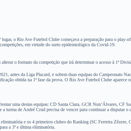
2º lugar, o Rio Ave Futebol Clube começava a preparação para o play-
s competições, em virtude do surto epidemiológico da Covid-19.
 alterar o formato da competição que irá determinar o acesso à 1ª Divis
/2021, antes da Liga Placard, e sobem duas equipas do Campeonato Naci
ificação obtida na 1ª fase da prova. O Rio Ave Futebol Clube aparece no
 enfrentar uma destas equipas: CD Santa Clara, GCR Nun’Álvares, CF
 a turma de André Crud precisa de vencer para continuar a disputar o 
a 1ª eliminatória e os 4 primeiros clubes do Ranking (SC Ferreira Z
ra a 3ª e última eliminatória.