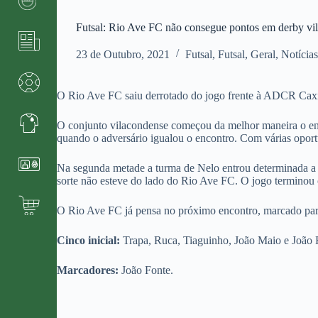
Futsal: Rio Ave FC não consegue pontos em derby vi
23 de Outubro, 2021
Futsal
,
Futsal
,
Geral
,
Notícia
O Rio Ave FC saiu derrotado do jogo frente à ADCR Caxi
O conjunto vilacondense começou da melhor maneira o enc
quando o adversário igualou o encontro. Com várias oportu
Na segunda metade a turma de Nelo entrou determinada a v
sorte não esteve do lado do Rio Ave FC. O jogo terminou c
O Rio Ave FC já pensa no próximo encontro, marcado para
Cinco inicial:
Trapa, Ruca, Tiaguinho, João Maio e João 
Marcadores:
João Fonte.