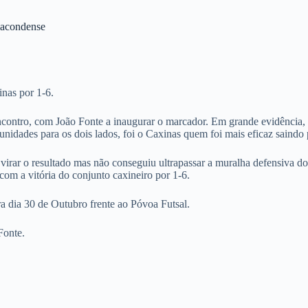
lacondense
s
nas por 1-6.
ontro, com João Fonte a inaugurar o marcador. Em grande evidência, o
nidades para os dois lados, foi o Caxinas quem foi mais eficaz saindo p
irar o resultado mas não conseguiu ultrapassar a muralha defensiva d
om a vitória do conjunto caxineiro por 1-6.
 dia 30 de Outubro frente ao Póvoa Futsal.
Fonte.