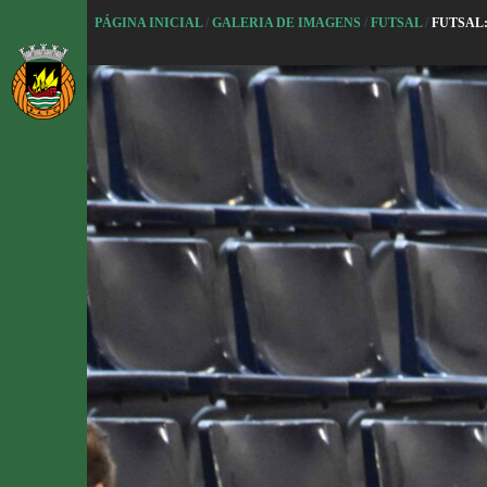
P
PÁGINA INICIAL
/
GALERIA DE IMAGENS
/
FUTSAL
/
FUTSAL
u
l
a
r
p
a
r
a
o
c
o
n
t
e
ú
d
o