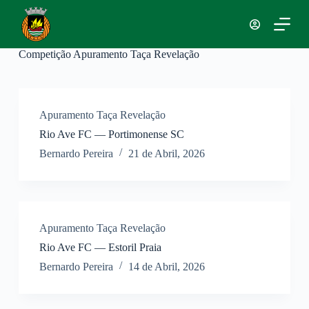
P
u
l
a
Competição
Apuramento Taça Revelação
r
p
a
r
a
Apuramento Taça Revelação
o
Rio Ave FC — Portimonense SC
c
o
Bernardo Pereira
21 de Abril, 2026
n
t
e
ú
d
o
Apuramento Taça Revelação
Rio Ave FC — Estoril Praia
Bernardo Pereira
14 de Abril, 2026