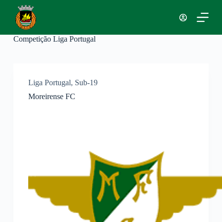
P
u
l
a
Competição
Liga Portugal
r
p
a
r
a
Liga Portugal
,
Sub-19
o
Moreirense FC
c
o
n
t
e
ú
d
o