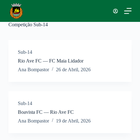
P
u
l
a
Competição
Sub-14
r
p
a
r
a
Sub-14
o
Rio Ave FC — FC Maia Lidador
c
o
Ana Bompastor
26 de Abril, 2026
n
t
e
ú
d
o
Sub-14
Boavista FC — Rio Ave FC
Ana Bompastor
19 de Abril, 2026