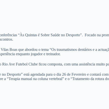
onferências “Às Quintas é Sobre Saúde no Desporto”. Focado na promoç
ncontros.
 Boas que abordou o tema “Os traumatismos dentários e a actuação n
xperiência enquanto jogador e treinador.
ve Futebol Clube ficou composta, com uma assistência muito partic
orto” está agendada para o dia 26 de Fevereiro e contará com a pr
re a “Terapia manual na coluna vertebral” e o “Tratamento da rotura do