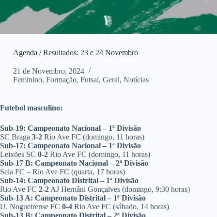
Agenda / Resultados: 23 e 24 Novembro
21 de Novembro, 2024
Feminino
,
Formação
,
Futsal
,
Geral
,
Notícias
Futebol masculino:
Sub-19: Campeonato Nacional – 1ª Divisão
SC Braga
3-2
Rio Ave FC (domingo, 11 horas)
Sub-17: Campeonato Nacional – 1ª Divisão
Leixões SC
0-2
Rio Ave FC (domingo, 11 horas)
Sub-17 B: Campeonato Nacional – 2ª Divisão
Seia FC – Rio Ave FC (quarta, 17 horas)
Sub-14: Campeonato Distrital – 1ª Divisão
Rio Ave FC
2-2
AJ Hernâni Gonçalves (domingo, 9:30 horas)
Sub-13 A: Campeonato Distrital – 1ª Divisão
U. Nogueirense FC
0-4
Rio Ave FC (sábado, 14 horas)
Sub-13 B: Campeonato Distrital – 2ª Divisão