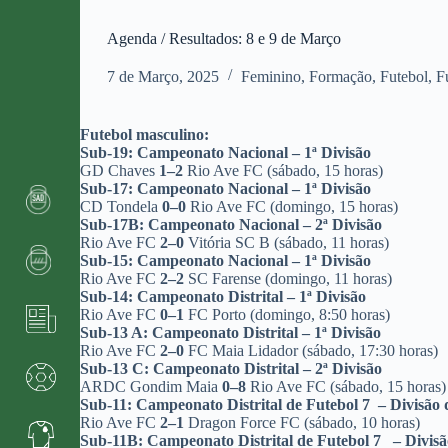
Agenda / Resultados: 8 e 9 de Março
7 de Março, 2025
Feminino
,
Formação
,
Futebol
,
F
Futebol masculino:
Sub-19: Campeonato Nacional – 1ª Divisão
GD Chaves
1–2
Rio Ave FC (sábado, 15 horas)
Sub-17: Campeonato Nacional – 1ª Divisão
CD Tondela
0–0
Rio Ave FC (domingo, 15 horas)
Sub-17B: Campeonato Nacional – 2ª Divisão
Rio Ave FC
2–0
Vitória SC B (sábado, 11 horas)
Sub-15: Campeonato Nacional – 1ª Divisão
Rio Ave FC
2–2
SC Farense (domingo, 11 horas)
Sub-14: Campeonato Distrital – 1ª Divisão
Rio Ave FC
0–1
FC Porto (domingo, 8:50 horas)
Sub-13 A: Campeonato Distrital – 1ª Divisão
Rio Ave FC
2–0
FC Maia Lidador (sábado, 17:30 horas)
Sub-13 C: Campeonato Distrital – 2ª Divisão
ARDC Gondim Maia
0–8
Rio Ave FC (sábado, 15 horas)
Sub-11: Campeonato Distrital de Futebol 7 – Divisão d
Rio Ave FC
2–1
Dragon Force FC (sábado, 10 horas)
Sub-11B: Campeonato Distrital de Futebol 7 – Divis