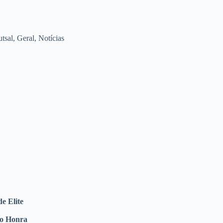
utsal
,
Geral
,
Notícias
e Elite
ão Honra