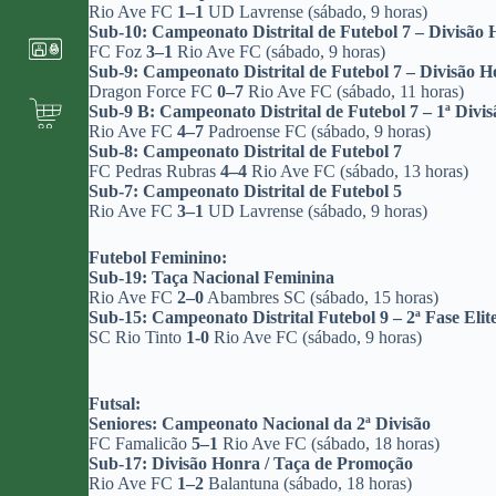
Rio Ave FC
1–1
UD Lavrense (sábado, 9 horas)
Sub-10: Campeonato Distrital de Futebol 7 – Divisão
FC Foz
3–1
Rio Ave FC (sábado, 9 horas)
Sub-9: Campeonato Distrital de Futebol 7 – Divisão 
Dragon Force FC
0–7
Rio Ave FC (sábado, 11 horas)
Sub-9 B: Campeonato Distrital de Futebol 7 – 1ª Divis
Rio Ave FC
4–7
Padroense FC (sábado, 9 horas)
Sub-8: Campeonato Distrital de Futebol 7
FC Pedras Rubras
4–4
Rio Ave FC (sábado, 13 horas)
Sub-7: Campeonato Distrital de Futebol 5
Rio Ave FC
3–1
UD Lavrense (sábado, 9 horas)
Futebol Feminino:
Sub-19: Taça Nacional Feminina
Rio Ave FC
2–0
Abambres SC (sábado, 15 horas)
Sub-15: Campeonato Distrital Futebol 9 – 2ª Fase Elit
SC Rio Tinto
1-0
Rio Ave FC (sábado, 9 horas)
Futsal:
Seniores: Campeonato Nacional da 2ª Divisão
FC Famalicão
5–1
Rio Ave FC (sábado, 18 horas)
Sub-17: Divisão Honra / Taça de Promoção
Rio Ave FC
1–2
Balantuna (sábado, 18 horas)