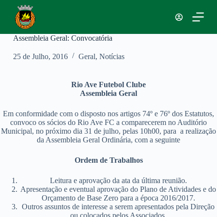
P
u
l
a
Assembleia Geral: Convocatória
r
p
25 de Julho, 2016
Geral
,
Notícias
a
r
a
Rio Ave Futebol Clube
o
Assembleia Geral
c
o
Em conformidade com o disposto nos artigos 74º e 76º dos Estatutos,
n
t
convoco os sócios do Rio Ave FC a comparecerem no Auditório
Municipal, no próximo dia 31 de julho, pelas 10h00, para a realização
e
ú
da Assembleia Geral Ordinária, com a seguinte
d
o
Ordem de Trabalhos
Leitura e aprovação da ata da última reunião.
Apresentação e eventual aprovação do Plano de Atividades e do
Orçamento de Base Zero para a época 2016/2017.
Outros assuntos de interesse a serem apresentados pela Direção
ou colocados pelos Associados.