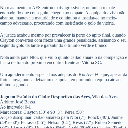
No reatamento, o AFS entrou mais agressivo e, no único remate
enquadrado que conseguiu, chegou ao empate. A equipa rioavista não
abanou, manteve a maturidade e continuou a instalar-se no meio-
campo adversário, procurando com insistência o golo da vitória.
A justiça acabou mesmo por prevalecer já perto do apito final, quando
Clayton converteu com frieza uma grande penalidade, assinando o seu
segundo golo da tarde e garantindo o triunfo verde e branco.
Nota ainda para Ntoi, que viu o quinto cartão amarelo na competição e
ficará de fora do próximo encontro, frente ao Vitória SC.
Um agradecimento especial aos adeptos do Rio Ave FC que, apesar da
forte chuva, nunca deixaram de apoiar, empurrando a equipa até ao
último segundo.
Jogo no Estádio do Clube Desportivo das Aves, Vila das Aves
Árbitro: José Bessa
Ao intervalo: 0-1
Marcadores: Clayton (30′ e 90+3′), Perea (50′)
Acção disciplinar: cartão amarelo para Ntoi (7′), Ponck (40′), Jaume
(49′ e 60′), Petrasso (56′), Nelson (64′), Rivas (77′), Rúben Semedo
(83′), Liavas (89′), Devenish (90+4), Zoabi (90+8′) e Clayton (90+9′).