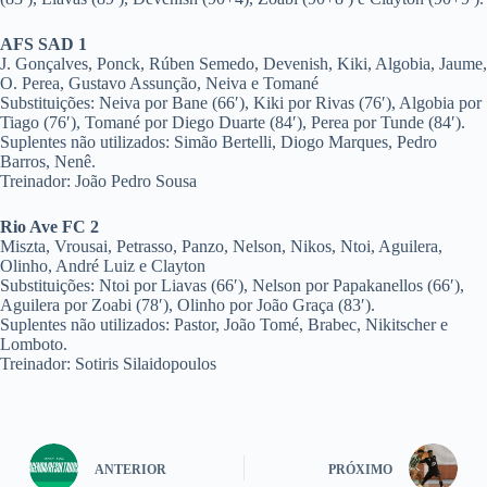
AFS SAD 1
J. Gonçalves, Ponck, Rúben Semedo, Devenish, Kiki, Algobia, Jaume,
O. Perea, Gustavo Assunção, Neiva e Tomané
Substituições: Neiva por Bane (66′), Kiki por Rivas (76′), Algobia por
Tiago (76′), Tomané por Diego Duarte (84′), Perea por Tunde (84′).
Suplentes não utilizados: Simão Bertelli, Diogo Marques, Pedro
Barros, Nenê.
Treinador: João Pedro Sousa
Rio Ave FC 2
Miszta, Vrousai, Petrasso, Panzo, Nelson, Nikos, Ntoi, Aguilera,
Olinho, André Luiz e Clayton
Substituições: Ntoi por Liavas (66′), Nelson por Papakanellos (66′),
Aguilera por Zoabi (78′), Olinho por João Graça (83′).
Suplentes não utilizados: Pastor, João Tomé, Brabec, Nikitscher e
Lomboto.
Treinador: Sotiris Silaidopoulos
ANTERIOR
PRÓXIMO