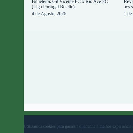
Bilheteira: Gil Vicente FC x Rio Ave FC
Revi
(Liga Portugal Betclic)
aos 
4 de Agosto, 2026
1 de
© 2023 Rio Ave Futebol Clube Desenvolvido por
b
Utilizamos cookies para garantir que tenha a melhor experiência 