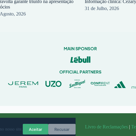
ravolta garante triunfo na apresentação
Informação clínica: Cezar
sócios
31 de Julho, 2026
 Agosto, 2026
randit
Livro de Reclamações
|
Te
Aceitar
Recusar
no nosso site.