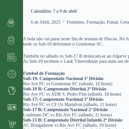
Calendário: 7 a 9 de abril
6 de Abril, 2023
Feminino
,
Formação
,
Futsal
,
Gera
A bola não vai parar neste fim de semana de Páscoa. No 
tarde os Sub-19 defrontam o Gondomar SC.
Também no sábado os Sub-17 B deslocam-se ao Algarve par
As Sub-19 recebem o Lank Vilaverdense para mais um des
Futebol de Formação
Sub-19: Campeonato Nacional 1ª Divisão
Rio Ave FC vs Gondomar SC (sábado, 16 horas)
Sub-19 B: Campeonato Distrital 2ª Divisão
Rio Ave FC vs ADR S. Pedro Fins (sábado, 18 horas)
Sub-17: Campeonato Nacional 1ª Divisão
Rio Ave FC vs CF Os Marialvas (sábado, 11 horas)
Sub-17 B: Campeonato Nacional 2ª Divisão
Louletano DC vs Rio Ave FC (sábado, 11 horas)
Sub-13 B: Campeonato Distrital Infantis 2ª Divisão
AC Bougadense vs Rio Ave FC (sábado, 10 horas)