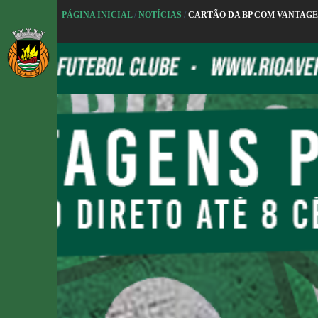
P
PÁGINA INICIAL
/
NOTÍCIAS
/
CARTÃO DA BP COM VANTAGEN
u
l
a
r
p
a
r
a
o
c
o
n
t
e
ú
d
o