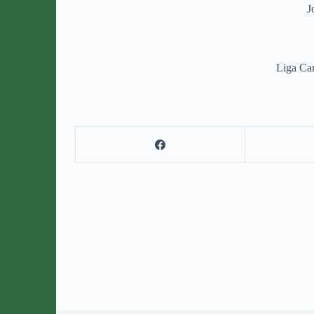
J
Liga Car