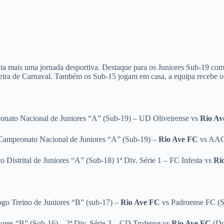
a mais uma jornada desportiva. Destaque para os Juniores Sub-19 com 
feira de Carnaval. Também os Sub-15 jogam em casa, a equipa recebe o
nato Nacional de Juniores “A” (Sub-19) – UD Oliveirense vs
Rio Av
Campeonato Nacional de Juniores “A” (Sub-19) –
Rio Ave FC
vs AAC 
Distrital de Juniores “A” (Sub-18) 1ª Div. Série 1 – FC Infesta
vs
Ri
ogo Treino de Juniores “B” (sub-17) –
Rio Ave FC
vs Padroense FC (
iores “B” (Sub-16) – 2ª Div. Série 3 – CD Trofense
vs
Rio Ave FC
(Do