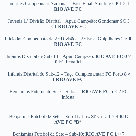
Juniores Campeonato Nacional – Fase Final: Sporting CP 1 ×
1
RIO AVE FC
Juvenis 1.ª Divisão Distrital – Apur. Campeão: Gondomar SC 3
×
1 RIO AVE FC
Iniciados Campeonato da 2.ª Divisão – 2.ª Fase: Gulpilhares 2 ×
0
RIO AVE FC
Infantis Distrital de Sub-13 – Apur. Campeão:
RIO AVE FC 0
×
0 FC Penafiel
Infantis Distrital de Sub-12 – Taça Complementar: FC Porto 8 ×
1 RIO AVE FC
Benjamins Futebol de Sete – Sub-11:
RIO AVE FC 5
× 2
FC
Infesta
Benjamins Futebol de Sete – Sub-11: Lus. Stª Cruz 1 ×
4 RIO
AVE FC “B”
Benjamins Futebol de Sete – Sub-10:
RIO AVE FC 1
× 7