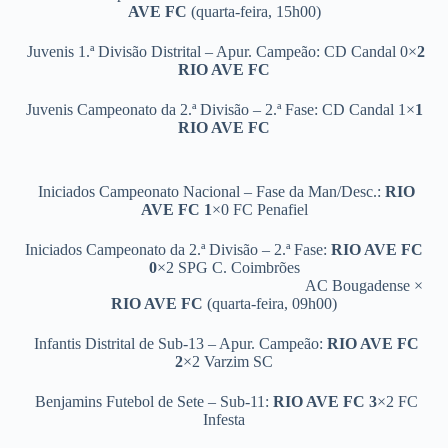
AVE FC
(quarta-feira, 15h00)
Juvenis 1.ª Divisão Distrital – Apur. Campeão: CD Candal 0×
2
RIO AVE FC
Juvenis Campeonato da 2.ª Divisão – 2.ª Fase: CD Candal 1×
1
RIO AVE FC
Iniciados Campeonato Nacional – Fase da Man/Desc.:
RIO
AVE FC
1
×0
FC Penafiel
Iniciados Campeonato da 2.ª Divisão – 2.ª Fase:
RIO AVE FC
0
×2 SPG C. Coimbrões
AC Bougadense ×
RIO AVE FC
(quarta-feira, 09h00)
Infantis Distrital de Sub-13 – Apur. Campeão:
RIO AVE FC
2
×2 Varzim SC
Benjamins Futebol de Sete – Sub-11:
RIO AVE FC
3
×2 FC
Infesta