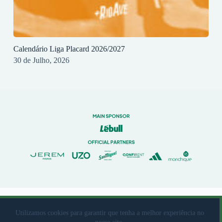
Calendário Liga Placard 2026/2027
30 de Julho, 2026
© 2023 Rio Ave Futebol Clube Desenvolvido por
brandit
Utilizamos cookies para garantir que tenha a melhor experiência no