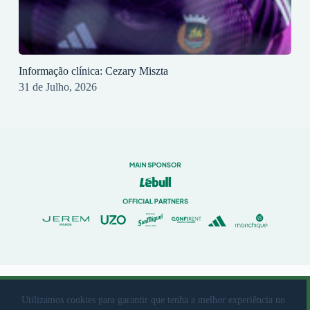
Informação clínica: Cezary Miszta
31 de Julho, 2026
© 2023 Rio Ave Futebol Clube Desenvolvido por
brandit
Utilizamos cookies para garantir que tenha a melhor experiência no