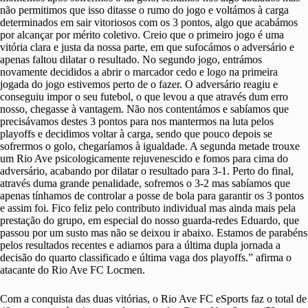
não permitimos que isso ditasse o rumo do jogo e voltámos à carga
determinados em sair vitoriosos com os 3 pontos, algo que acabámos
por alcançar por mérito coletivo. Creio que o primeiro jogo é uma
vitória clara e justa da nossa parte, em que sufocámos o adversário e
apenas faltou dilatar o resultado. No segundo jogo, entrámos
novamente decididos a abrir o marcador cedo e logo na primeira
jogada do jogo estivemos perto de o fazer. O adversário reagiu e
conseguiu impor o seu futebol, o que levou a que através dum erro
nosso, chegasse à vantagem. Não nos contentámos e sabíamos que
precisávamos destes 3 pontos para nos mantermos na luta pelos
playoffs e decidimos voltar à carga, sendo que pouco depois se
sofrermos o golo, chegaríamos à igualdade. A segunda metade trouxe
um Rio Ave psicologicamente rejuvenescido e fomos para cima do
adversário, acabando por dilatar o resultado para 3-1. Perto do final,
através duma grande penalidade, sofremos o 3-2 mas sabíamos que
apenas tínhamos de controlar a posse de bola para garantir os 3 pontos
e assim foi. Fico feliz pelo contributo individual mas ainda mais pela
prestação do grupo, em especial do nosso guarda-redes Eduardo, que
passou por um susto mas não se deixou ir abaixo. Estamos de parabéns
pelos resultados recentes e adiamos para a última dupla jornada a
decisão do quarto classificado e última vaga dos playoffs.” afirma o
atacante do Rio Ave FC Locmen.
Com a conquista das duas vitórias, o Rio Ave FC eSports faz o total de