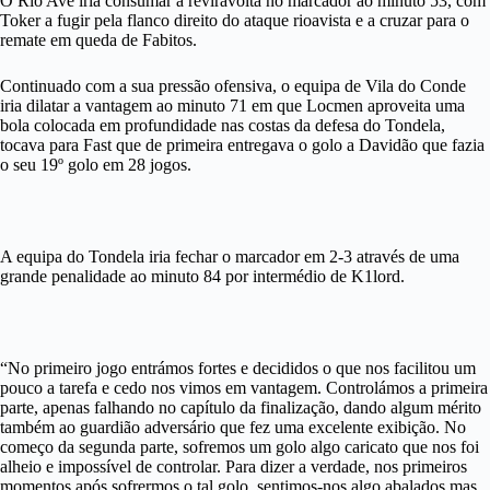
O Rio Ave iria consumar a reviravolta no marcador ao minuto 53, com
Toker a fugir pela flanco direito do ataque rioavista e a cruzar para o
remate em queda de Fabitos.
Continuado com a sua pressão ofensiva, o equipa de Vila do Conde
iria dilatar a vantagem ao minuto 71 em que Locmen aproveita uma
bola colocada em profundidade nas costas da defesa do Tondela,
tocava para Fast que de primeira entregava o golo a Davidão que fazia
o seu 19º golo em 28 jogos.
A equipa do Tondela iria fechar o marcador em 2-3 através de uma
grande penalidade ao minuto 84 por intermédio de K1lord.
“No primeiro jogo entrámos fortes e decididos o que nos facilitou um
pouco a tarefa e cedo nos vimos em vantagem. Controlámos a primeira
parte, apenas falhando no capítulo da finalização, dando algum mérito
também ao guardião adversário que fez uma excelente exibição. No
começo da segunda parte, sofremos um golo algo caricato que nos foi
alheio e impossível de controlar. Para dizer a verdade, nos primeiros
momentos após sofrermos o tal golo, sentimos-nos algo abalados mas