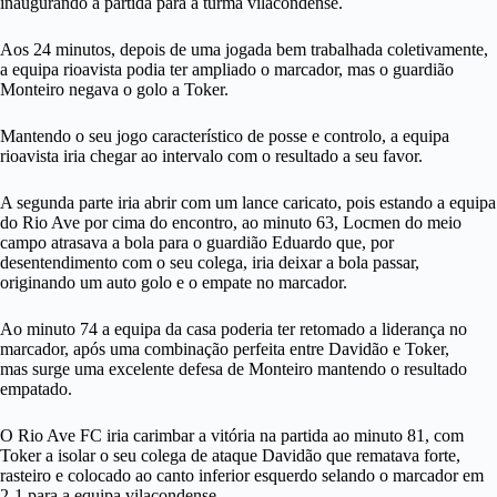
inaugurando a partida para a turma vilacondense.
Aos 24 minutos, depois de uma jogada bem trabalhada coletivamente,
a equipa rioavista podia ter ampliado o marcador, mas o guardião
Monteiro negava o golo a Toker.
Mantendo o seu jogo característico de posse e controlo, a equipa
rioavista iria chegar ao intervalo com o resultado a seu favor.
A segunda parte iria abrir com um lance caricato, pois estando a equipa
do Rio Ave por cima do encontro, ao minuto 63, Locmen do meio
campo atrasava a bola para o guardião Eduardo que, por
desentendimento com o seu colega, iria deixar a bola passar,
originando um auto golo e o empate no marcador.
Ao minuto 74 a equipa da casa poderia ter retomado a liderança no
marcador, após uma combinação perfeita entre Davidão e Toker,
mas surge uma excelente defesa de Monteiro mantendo o resultado
empatado.
O Rio Ave FC iria carimbar a vitória na partida ao minuto 81, com
Toker a isolar o seu colega de ataque Davidão que rematava forte,
rasteiro e colocado ao canto inferior esquerdo selando o marcador em
2-1 para a equipa vilacondense.