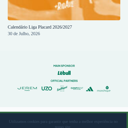
Calendário Liga Placard 2026/2027
30 de Julho, 2026
© 2023 Rio Ave Futebol Clube Desenvolvido por
brandit
Utilizamos cookies para garantir que tenha a melhor experiência no
nosso site.