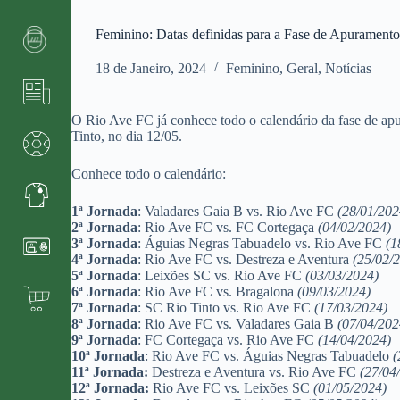
Feminino: Datas definidas para a Fase de Apuramen
18 de Janeiro, 2024
Feminino
,
Geral
,
Notícias
O Rio Ave FC já conhece todo o calendário da fase de ap
Tinto, no dia 12/05.
Conhece todo o calendário:
1ª Jornada
: Valadares Gaia B vs. Rio Ave FC
(28/01/202
2ª Jornada
: Rio Ave FC vs. FC Cortegaça
(04/02/2024)
3ª Jornada
: Águias Negras Tabuadelo vs. Rio Ave FC
(1
4ª Jornada
: Rio Ave FC vs. Destreza e Aventura
(25/02/
5ª Jornada
: Leixões SC vs. Rio Ave FC
(03/03/2024)
6ª Jornada
: Rio Ave FC vs. Bragalona
(09/03/2024)
7ª Jornada
: SC Rio Tinto vs. Rio Ave FC
(17/03/2024)
8ª Jornada
: Rio Ave FC vs. Valadares Gaia B
(07/04/202
9ª Jornada
: FC Cortegaça vs. Rio Ave FC
(14/04/2024)
10ª Jornada
: Rio Ave FC vs. Águias Negras Tabuadelo
(
11ª Jornada:
Destreza e Aventura vs. Rio Ave FC
(27/04
12ª Jornada:
Rio Ave FC vs. Leixões SC
(01/05/2024)