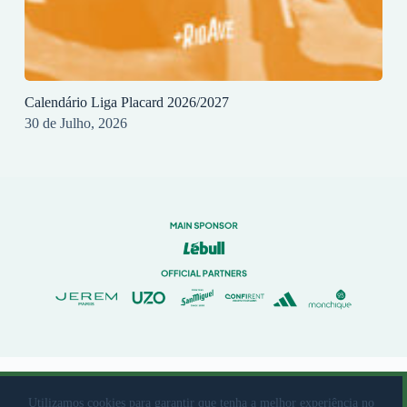
Calendário Liga Placard 2026/2027
30 de Julho, 2026
© 2023 Rio Ave Futebol Clube Desenvolvido por
brandit
Utilizamos cookies para garantir que tenha a melhor experiência no