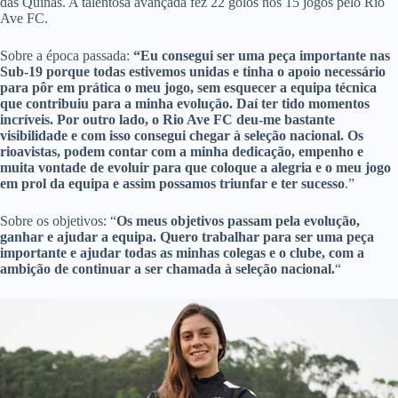
das Quinas. A talentosa avançada fez 22 golos nos 15 jogos pelo Rio
Ave FC.
Sobre a época passada:
“Eu consegui ser uma peça importante nas
Sub-19 porque todas estivemos unidas e tinha o apoio necessário
para pôr em prática o meu jogo, sem esquecer a equipa técnica
que contribuiu para a minha evolução. Daí ter tido momentos
incríveis. Por outro lado, o Rio Ave FC deu-me bastante
visibilidade e com isso consegui chegar à seleção nacional. Os
rioavistas, podem contar com a minha dedicação, empenho e
muita vontade de evoluir para que coloque a alegria e o meu jogo
em prol da equipa e assim possamos triunfar e ter sucesso
.”
Sobre os objetivos: “
Os meus objetivos passam pela evolução,
ganhar e ajudar a equipa. Quero trabalhar para ser uma peça
importante e ajudar todas as minhas colegas e o clube, com a
ambição de continuar a ser chamada à seleção nacional.
“