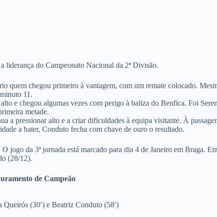
a liderança do Campeonato Nacional da 2ª Divisão.
ersário quem chegou primeiro à vantagem, com um remate colocado. Me
 minuto 11.
alto e chegou algumas vezes com perigo à baliza do Benfica. Foi Sere
primeira metade.
a pressionar alto e a criar dificuldades à equipa visitante. À passage
vidade a bater, Conduto fecha com chave de ouro o resultado.
 O jogo da 3ª jornada está marcado para dia 4 de Janeiro em Braga. Ent
do (28/12).
Apuramento de Campeão
a Queirós (30′) e Beatriz Conduto (58′)