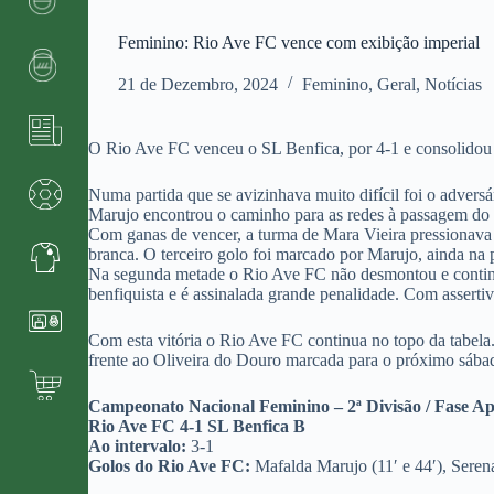
Feminino: Rio Ave FC vence com exibição imperial
21 de Dezembro, 2024
Feminino
,
Geral
,
Notícias
O Rio Ave FC venceu o SL Benfica, por 4-1 e consolidou 
Numa partida que se avizinhava muito difícil foi o adv
Marujo encontrou o caminho para as redes à passagem do
Com ganas de vencer, a turma de Mara Vieira pressionava 
branca. O terceiro golo foi marcado por Marujo, ainda na 
Na segunda metade o Rio Ave FC não desmontou e continua 
benfiquista e é assinalada grande penalidade. Com asserti
Com esta vitória o Rio Ave FC continua no topo da tabela.
frente ao Oliveira do Douro marcada para o próximo sába
Campeonato Nacional Feminino – 2ª Divisão / Fase 
Rio Ave FC 4-1 SL Benfica B
Ao intervalo:
3-1
Golos do Rio Ave FC:
Mafalda Marujo (11′ e 44′), Seren