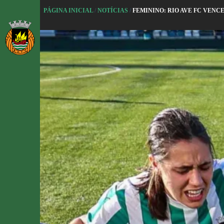
P
PÁGINA INICIAL
/
NOTÍCIAS
/
FEMININO: RIO AVE FC VENC
u
l
a
r
p
a
r
a
o
c
o
n
t
e
ú
d
o