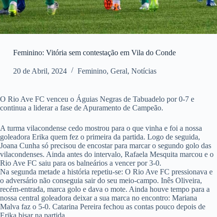
Feminino: Vitória sem contestação em Vila do Conde
20 de Abril, 2024
Feminino
,
Geral
,
Notícias
O Rio Ave FC venceu o Águias Negras de Tabuadelo por 0-7 e
continua a liderar a fase de Apuramento de Campeão.
A turma vilacondense cedo mostrou para o que vinha e foi a nossa
goleadora Erika quem fez o primeira da partida. Logo de seguida,
Joana Cunha só precisou de encostar para marcar o segundo golo das
vilacondenses. Ainda antes do intervalo, Rafaela Mesquita marcou e o
Rio Ave FC saiu para os balneários a vencer por 3-0.
Na segunda metade a história repetiu-se: O Rio Ave FC pressionava e
o adversário não conseguia sair do seu meio-campo. Inês Oliveira,
recém-entrada, marca golo e dava o mote. Ainda houve tempo para a
nossa central goleadora deixar a sua marca no encontro: Mariana
Malva faz o 5-0. Catarina Pereira fechou as contas pouco depois de
Erika bisar na partida.