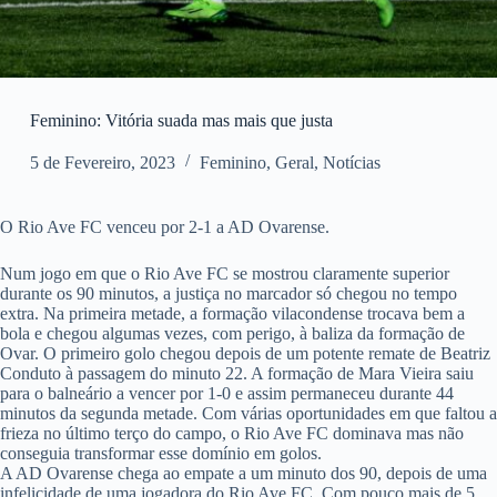
Feminino: Vitória suada mas mais que justa
5 de Fevereiro, 2023
Feminino
,
Geral
,
Notícias
O Rio Ave FC venceu por 2-1 a AD Ovarense.
Num jogo em que o Rio Ave FC se mostrou claramente superior
durante os 90 minutos, a justiça no marcador só chegou no tempo
extra. Na primeira metade, a formação vilacondense trocava bem a
bola e chegou algumas vezes, com perigo, à baliza da formação de
Ovar. O primeiro golo chegou depois de um potente remate de Beatriz
Conduto à passagem do minuto 22. A formação de Mara Vieira saiu
para o balneário a vencer por 1-0 e assim permaneceu durante 44
minutos da segunda metade. Com várias oportunidades em que faltou a
frieza no último terço do campo, o Rio Ave FC dominava mas não
conseguia transformar esse domínio em golos.
A AD Ovarense chega ao empate a um minuto dos 90, depois de uma
infelicidade de uma jogadora do Rio Ave FC. Com pouco mais de 5