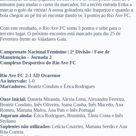
minutos para mudar o curso do marcador, foi a recém entrada Erika a
marcar o golo da vitória! A nossa goleadora não fraquejou e quando a
bola chegou ao pé foi só encostar dando os 3 pontos ao Rio Ave FC.
Com este resultado, o Rio Ave FC soma 3 pontos e sobe para o
terceiro lugar. O próximo encontro está marcado para dia 25 de
Fevereiro frente ao Valadares Gaia.
Campeonato Nacional Feminino | 2ª Divisão / Fase de
Manutenção – Jornada 2
Complexo Desportivo do Rio Ave FC
Rio Ave FC 2-1 AD Ovarense
Ao intervalo:
1-0
Marcadores:
Beatriz Conduto e Érica Rodrigues
Onze Inicial:
Daniela Miranda, Alexia Lima, Alexandra Ferreira,
Beatriz Conduto, Inês Oliveira, Joana Cunha, Inês Macedo, Ana
Romeu, Mariana Malva, Ana Pais e Inês Portugal
Jogaram ainda:
Érica Rodrigues, Bruninha, Tânia Costa e Inês
Styliano
Suplentes não utilizados:
Letícia Cruzeiro, Mariana Serrão e Ana
Rita Correia