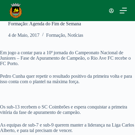
P
u
l
a
Formação: Agenda do Fim de Semana
r
p
4 de Maio, 2017
Formação
,
Notícias
a
r
a
Em jogo a contar para a 10ª jornada do Campeonato Nacional de
o
Juniores – Fase de Apuramento de Campeão, o Rio Ave FC recebe o
c
FC Porto.
o
n
Pedro Cunha quer repetir o resultado positivo da primeira volta e para
t
isso conta com o plantel na máxima força.
e
ú
d
o
Os sub-13 recebem o SC Coimbrões e espera conquistar a primeira
vitória da fase de apuramento de campeão.
As equipas de sub-7 e sub-9 querem manter a liderança na Liga Carlos
Alberto, e para tal precisam de vencer.