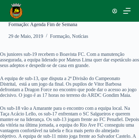
P
u
l
a
Formação: Agenda Fim de Semana
r
p
29 de Maio, 2019
Formação
,
Notícias
a
r
a
Os juniores sub-19 recebem o Boavista FC. Com a manutenção
o
assegurada, a equipa liderado por Mateus Lima quer dar espetáculo aos
c
seus adeptos e despedir-se de casa em grande.
o
n
A equipa de sub-13, que disputa a 2ª Divisão do Campeonato
t
Distrital, está a um jogo da final. Os pupilos de Vitor Barbosa
e
defrontam a Dragon Force no encontro que pode dar o acesso ao jogo
ú
decisivo. O jogo é as 17 horas no terreno do ARDC Gondim Maia.
d
o
Os sub-18 vão a Amarante para o encontro com a equipa local. Na
Taça Acácio Lello, os sub-17 enfrentam o SC Salgueiros e querem
manter-se na liderança. Os sub-13 jogam frente ao FC Penafiel. Depois
da vitória na última jornada, a equipa do Rio Ave FC conseguiu uma
vantagem confortável na tabela e fica mais perto do almejado
objetivo. A equipa de sub-11 misto joga frente ao Salvador Castelo. A