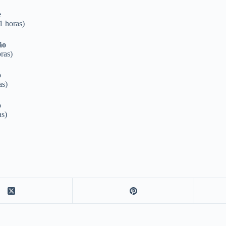
e
1 horas)
são
ras)
o
as)
o
as)