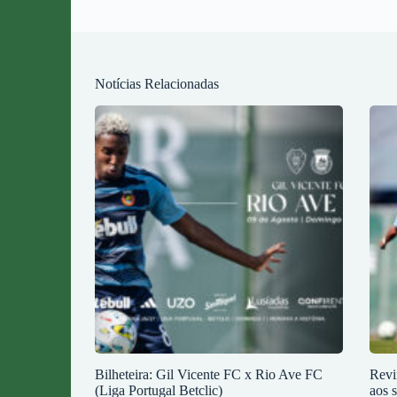
Notícias Relacionadas
Bilheteira: Gil Vicente FC x Rio Ave FC
Revi
(Liga Portugal Betclic)
aos 