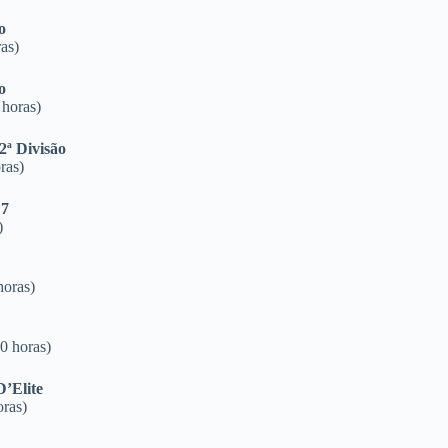
ão
as)
ão
 horas)
2ª Divisão
ras)
 7
)
horas)
0 horas)
’Elite
ras)