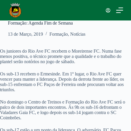
P
u
l
a
Formação: Agenda Fim de Semana
r
p
13 de Março, 2019
Formação
,
Notícias
a
r
a
Os juniores do Rio Ave FC recebem o Moreirense FC. Numa fase
o
menos positiva, o técnico promete que a qualidade e o trabalho do
c
plantel serão notórios no jogo de sábado.
o
n
Os sub-13 recebem o Ermesinde. Em 1º lugar, o Rio Ave FC quer
t
vencer para manter a liderança. Depois da derrota frente ao líder, os
e
sub-15 enfrentam o FC Paços de Ferreira onde procuram voltar aos
ú
triunfos.
d
o
No domingo o Centro de Treinos e Formação do Rio Ave FC será o
palco de dois importantes encontros. Ás 9h os sub-16 defrontam o
Valadares Gaia FC, e logo depois os sub-14 jogam contra o SC
Coimbrões.
Os sub-17 estão a um ponto da liderança. O adversário, FC Paços