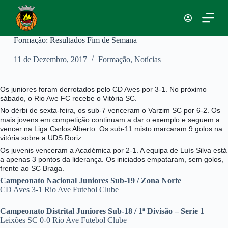
P
u
l
a
Formação: Resultados Fim de Semana
r
p
11 de Dezembro, 2017
Formação
,
Notícias
a
r
a
Os juniores foram derrotados pelo CD Aves por 3-1. No próximo
o
sábado, o Rio Ave FC recebe o Vitória SC.
c
o
No dérbi de sexta-feira, os sub-7 venceram o Varzim SC por 6-2. Os
n
mais jovens em competição continuam a dar o exemplo e seguem a
t
vencer na Liga Carlos Alberto. Os sub-11 misto marcaram 9 golos na
e
vitória sobre a UDS Roriz.
ú
Os juvenis venceram a Académica por 2-1. A equipa de Luís Silva está
d
a apenas 3 pontos da liderança.
Os iniciados empataram, sem golos,
o
frente ao SC Braga.
Campeonato Nacional Juniores Sub-19 / Zona Norte
CD Aves 3-1 Rio Ave Futebol Clube
Campeonato Distrital Juniores Sub-18 / 1ª Divisão – Serie 1
Leixões SC 0-0 Rio Ave Futebol Clube