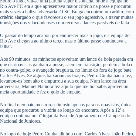
Sobre o jogo, viu-se uma partida super disputada, onde a equipa do
Rio Ave FC era a que apresentava maior critério na posse e procurou
mais vezes a baliza adversária. O SC Braga encontrou um árbitro com
critério alargado o que favoreceu o seu jogo agressivo, a travar muitas
transições dos vilacondenses com recurso a lances passíveis de falta.
O passar do tempo acabou por endurecer mais o jogo, e a equipa do
Rio Ave chegava ao último terço, mas o último passe continuava a
falhar.
Aos 90 minutos, os minhotos aproveitam um lance de bola parada em
que os rioavistas ganham a posse, saem em transição, perdem a bola e
no contra-golpe, o avançado braguista, no limite do fora de jogo bate
Carlos Alves. Se alguns baixariam os braços, Pedro Cunha não o fez,
levantou-os bem alto e empurrou a sua equipa. Num lance na área
adversária, Manuel Namora fez aquilo que melhor sabe, aproveitou
meia oportunidade e fez o golo do empate.
No final o empate mostrou-se injusto apenas para os rioavistas, única
equipa que procurou a vitória ao longo do encontro. Após a 12ª a
equipa continua no 5º lugar da Fase de Apuramento de Campeão do
Nacional de Juniores.
No jogo de hoje Pedro Cunha alinhou com: Carlos Alves; João Pedro,