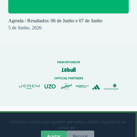
Agenda / Resultados: 06 de Junho e 07 de Junho
5 de Junho, 2026
© 2023 Rio Ave Futebol Clube Desenvolvido por
brandit
Utilizamos cookies para garantir que tenha a melhor experiência no
nosso site.
Livro de Reclamações
|
Termos de Utilização
|
Política de
Aceitar
Recusar