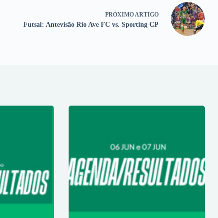
PRÓXIMO
ARTIGO
Futsal: Antevisão Rio Ave FC vs. Sporting CP