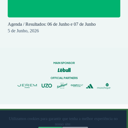
Agenda / Resultados: 06 de Junho e 07 de Junho
5 de Junho, 2026
© 2023 Rio Ave Futebol Clube Desenvolvido por
brandit
Utilizamos cookies para garantir que tenha a melhor experiência no
nosso site.
Livro de Reclamações
|
Termos de Utilização
|
Política de