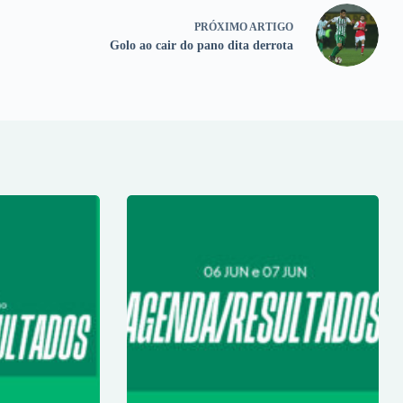
PRÓXIMO
ARTIGO
Golo ao cair do pano dita derrota