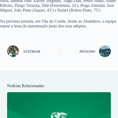
Silva, alinhou com: Xavier, Jorginho, Tiago Dias, Pedro Nuno, André
Ribeiro, Diogo Teixeira, Didi (Ferreirinha, 24′), Hugo Almeida, José
Miguel, João Pinto (Jaques, 43′) e Rafael (Ruben Pinto, 75′).
Na próxima jornada, em Vila do Conde, frente ao Abambres, a equipa
repete a festa da manutenção junto dos seus adeptos.
ANTERIOR
PRÓXIMO
Notícias Relacionadas