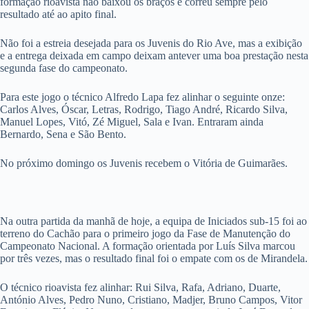
formação rioavista não baixou os braços e correu sempre pelo
resultado até ao apito final.
Não foi a estreia desejada para os Juvenis do Rio Ave, mas a exibição
e a entrega deixada em campo deixam antever uma boa prestação nesta
segunda fase do campeonato.
Para este jogo o técnico Alfredo Lapa fez alinhar o seguinte onze:
Carlos Alves, Óscar, Letras, Rodrigo, Tiago André, Ricardo Silva,
Manuel Lopes, Vitó, Zé Miguel, Sala e Ivan. Entraram ainda
Bernardo, Sena e São Bento.
No próximo domingo os Juvenis recebem o Vitória de Guimarães.
Na outra partida da manhã de hoje, a equipa de Iniciados sub-15 foi ao
terreno do Cachão para o primeiro jogo da Fase de Manutenção do
Campeonato Nacional. A formação orientada por Luís Silva marcou
por três vezes, mas o resultado final foi o empate com os de Mirandela.
O técnico rioavista fez alinhar: Rui Silva, Rafa, Adriano, Duarte,
António Alves, Pedro Nuno, Cristiano, Madjer, Bruno Campos, Vitor