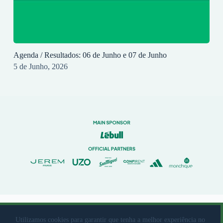
Agenda / Resultados: 06 de Junho e 07 de Junho
5 de Junho, 2026
© 2023 Rio Ave Futebol Clube Desenvolvido por
brandit
Utilizamos cookies para garantir que tenha a melhor experiência no