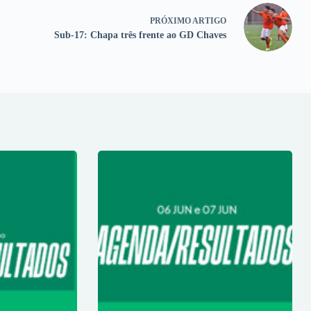
PRÓXIMO
ARTIGO
Sub-17: Chapa três frente ao GD Chaves