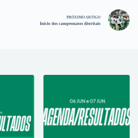
PRÓXIMO
ARTIGO
Inicio dos campeonatos distritais