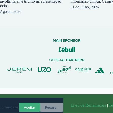
ravolta garante triunfo na apresentação
Informação clínica: Cezar
sócios
31 de Julho, 2026
 Agosto, 2026
randit
Livro de Reclamações
|
Te
Aceitar
Recusar
no nosso site.