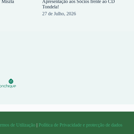
y Miszta
Apresentação aos Sócios frente ao CD
Tondela!
27 de Julho, 2026
rmos de Utilização
|
Política de Privacidade e protecção de dados