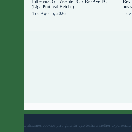
Bilheteira: Gil Vicente FC x Rio Ave FC
Revi
(Liga Portugal Betclic)
aos 
4 de Agosto, 2026
1 de
© 2023 Rio Ave Futebol Clube Desenvolvido por
b
Utilizamos cookies para garantir que tenha a melhor experiência 