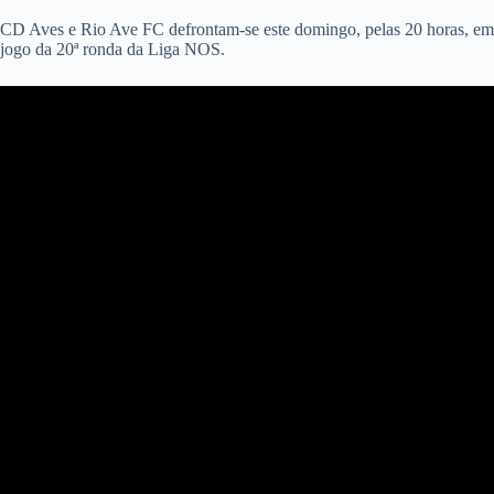
CD Aves e Rio Ave FC defrontam-se este domingo, pelas 20 horas, em
jogo da 20ª ronda da Liga NOS.