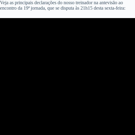
Veja as principais declarações do nosso treinador na antevisão ao
encontro da 19ª jornada, que se disputa às 21h15 desta sexta-feira: